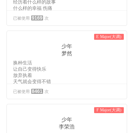
经历着什么样的故事
什么样的幸福 伤痛
今天我依然能感到
9169
已被使用
次
那清风掠过的春天
掠过了城市掠过村庄
掠过我们年少 胸膛
E Major(大调)
我依然看到那些 少年
站在九月新学期操场
少年
仰望着天空清澈的眼神
梦然
想着无限的未来
换种生活
世界已过去多少年
让自己变得快乐
如今的你又在哪里
放弃执着
经历着什么样的故事
天气就会变得不错
什么样的幸福 伤痛
每种走过
今天我依然还能够感到
8461
已被使用
次
都是一次收获
那理想飞扬在春天里
还等什么 做对的选择
飞过了城市飞过村庄
过去的
来自我们年少胸膛
F Major(大调)
就让它过去吧
我依然看到那些少年
别管那是一个玩笑还是谎话
少年
站在九月新学期操场
路在脚下
李荣浩
仰望着天空清澈的眼神
其实并不复杂
想着无限的未来