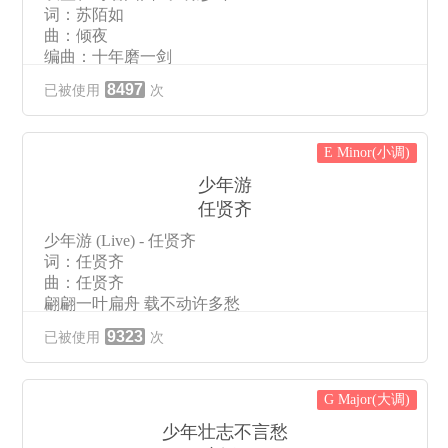
词：苏陌如
吹着口哨
曲：倾夜
在路上
编曲：十年磨一剑
那些走过的是杀手和铁匠
菌：师弟
他们会告诉你世界很脏
8497
已被使用
次
今日早课又要拜托你挡着师父啦
别当真别惊慌
笙：为何
你看远方的星光多漂亮
菌：因为你坐得端正啊
该受伤你就去受伤
E Minor(小调)
笙：你随意
该放荡你就去放荡
菌：幽幽幽幽谷溪水鱼儿美
少年游
但别去惹那老板娘
天天天天蓝拥着燕儿飞
任贤齐
她的丈夫就在你身旁
轩窗外美景看得心儿醉
白色的衬衣请穿上
少年游 (Live) - 任贤齐
什么道德经实在太乏味
老鹰以为你是雕像
词：任贤齐
笙：利万物不争学上善若水
这身行囊装不下宝藏
曲：任贤齐
宽容隐忍是祖先的智慧
回来时请多带些风霜
翩翩一叶扁舟 载不动许多愁
后排的师兄又在打瞌睡
一个少年就这样游荡
双肩扛起的 是数不尽的忧
想不通为何总是我吃亏
有小小的轻狂
9323
已被使用
次
给我一杯酒 喝尽人间仇
笙：北冥流转剑气扬
吹着口哨
喝尽千古曾经的承诺
坐忘雪峰云浩荡
在路上
美人如此多娇 英雄自古风流
超然入定勤修忙
那些走过的是水手和船长
G Major(大调)
纷纷扰扰只为红颜半点羞
谁又在树后面张望
他们会告诉你有片海洋
给我一杯酒 烽火几时休
少年壮志不言愁
菌：师弟别打坐啦
别孤单别紧张