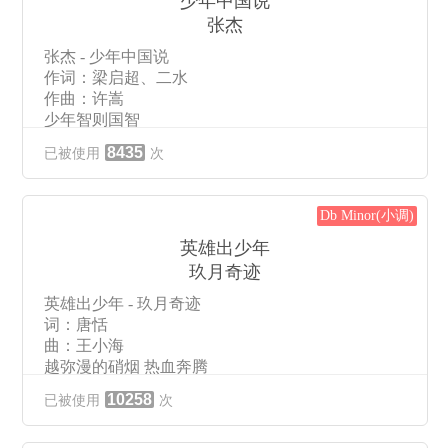
少年中国说
别管那是一个玩笑还是谎话
张杰
路在脚下
其实并不复杂
张杰 - 少年中国说
只要记得你是你呀
作词：梁启超、二水
miya miya miya miya miya
作曲：许嵩
call me
少年智则国智
miya miya miya miya miya
少年富则国富
我还是从前那个少年
8435
已被使用
次
少年强则国强
没有一丝丝改变
少年自由则国自由
时间只不过是考验
少年智则国智
种在心中信念丝毫未减
Db Minor(小调)
少年富则国富
眼前这个少年
少年强则国强
英雄出少年
还是最初那张脸
少年自由则国自由
玖月奇迹
面前再多艰险不退却
红日初升其道大光
say never never give up
英雄出少年 - 玖月奇迹
河出伏流一泻汪洋
like a fighter
词：唐恬
潜龙腾渊鳞爪飞扬
追逐生命里光临身边的每道光
曲：王小海
乳虎啸谷百兽震惶
让世界因为你的存在变的闪亮
越弥漫的硝烟 热血奔腾
少年自有少年狂
其实你我他并没有什么不同
越苦难的时代 英雄出少年
身似山河挺脊梁
只要你愿为希望画出一道想象
10258
已被使用
次
就像星星之火 把大地点燃
敢将日月再丈量
成长的路上必然经历很多风雨
星火燎原 驱尽黑暗
今朝唯我少年郎
相信自己终有属于你的盛举