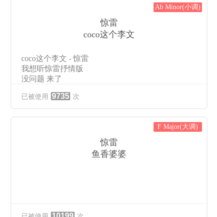
Ab Minor(小调)
哦 惊雷
我在梦里看见命运它轮回
惊雷
哦 惊雷
coco这个李文
我在梦里看见命运它轮回
火焰
coco这个李文 - 惊雷
呼啸而过手中的宝剑颓废
我想听惊雷抒情版
春水
没问题 来了
被遗忘在温酒里难追回
惊雷这通天修为
四海之内的座位
9735
已被使用
次
天塌地陷紫金锤
辗转了几回
紫电说玄真火焰
惊雷
九天悬剑惊天变
哦 春水
F Major(大调)
乌云那驰骋沙场
我在梦里看见命运它
呼啸烟雨顿
惊雷
呼啸而过手中的宝剑颓废
多情自古空余恨
我在梦里看见
鱼香婆婆
手持弯月刃
遗忘在温酒里难追回
四海之内的
火焰
呼啸而过手中的宝剑颓废
四海之内的座位
四海之内的座位
10199
已被使用
次