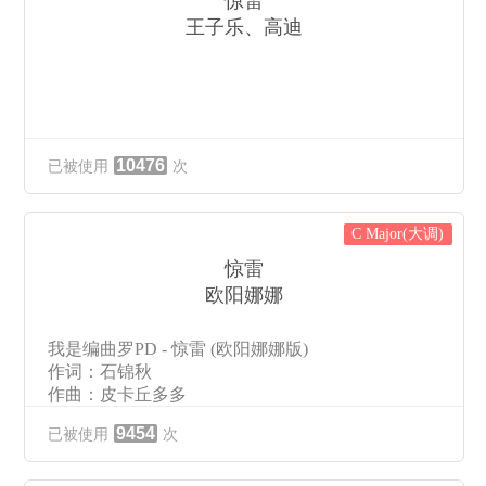
惊雷
王子乐、高迪
10476
已被使用
次
C Major(大调)
惊雷
欧阳娜娜
我是编曲罗PD - 惊雷 (欧阳娜娜版)
作词：石锦秋
作曲：皮卡丘多多
哦 惊雷
9454
已被使用
次
我在梦里看见命运它轮回
火焰
呼啸而过手中