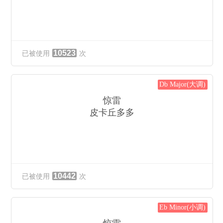
今日虎符在我手杀伐尽在猛龙口
由我掌控妖魔吼
杀忠孝仁义多情世间万物如疯狗
今日虎符在我手
笑看了红尘人世间毕生修炼为成仙
杀伐尽在猛龙口
尔等屈服这苍天神通盖世数顶尖
杀 忠孝 仁义世间
功成名就这天地情只为你而立
万物如刍狗
10523
已被使用
次
多行不义必自毙我了此生只求这忠义
笑看红尘人世间
弯月持刀杀入军中直取上将的头颅
毕生修炼为成仙
只为光复我东吴我再次踏足这江湖
尔等屈服这苍天
Db Major(大调)
我大权手中握脚踏了云中鹤
神通盖世数顶尖
惊雷
说蛟龙乍现群雄尽摄灵隐之中雪飘落
功成名就这天地
皮卡丘多多
情 只为了你而立
多行不义必自毙
此生只求这忠义
弯 月 持 刀杀入军中
直取上将的头颅
只为光复我东吴
我再次踏足这江湖
10442
已被使用
次
我 大权手中握
脚踏云中鹤
说蛟龙乍现群雄尽慑灵
Eb Minor(小调)
隐之中血飘落