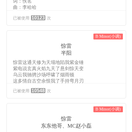
词：佚名
曲：李哈哈
惊雷 这通天修为
10123
已被使用
次
天塌地陷 我紫金锤
紫电 说玄真火焰
九天悬剑 我惊天变
B Minor(小调)
乌云 我驰沙场
呼啸 烟雨顿
惊雷
多情 自古空余恨
半阳
我手持 了弯月刃
惊雷这通天修为天塌地陷我紫金锤
说 天 地 沦 陷
紫电说玄真火焰九天了悬剑惊天变
气吞山河
乌云我驰骋沙场呼啸了烟雨顿
崩 大权我手得
这多情自古空余恨我了手持弯月刃
杀仙弑佛修成魔
天地沦陷气吞山河
剑出鞘 血滂沱
10548
已被使用
次
崩大权我手得
定 太极八卦乾坤
我是杀仙弑佛修成魔
万物星象命中显
剑出鞘血滂沱
踏 擎天大柱拼杀
B Minor(小调)
定太极八卦乾坤万物星象命中显
百万军中灭硝烟
踏擎天大柱拼杀百万军中灭硝烟
惊雷
九宫八卦尽在我手
九宫八卦尽在我手万物寂灭了山河抖
万物寂灭山河抖
东东他哥、MC赵小磊
三魂七魄生死大权由我了掌控妖魔吼
三 魂 七 魄 生死大权