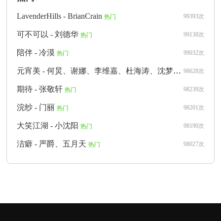
LavenderHills - BrianCrain
99393次
热门
可不可以 - 刘德华
99138次
热门
陪伴 - 冷漠
99032次
热门
元宵美 - 何炅、谢娜、李维嘉、杜海涛、沈梦辰、靳梦佳、李浩菲、马思超、刘承林、侯朋岩
98628次
期待 - 张敬轩
98239次
热门
浣纱 - 门丽
98201次
热门
大笑江湖 - 小沈阳
98190次
热门
洁癖 - 严爵、五月天
98027次
热门