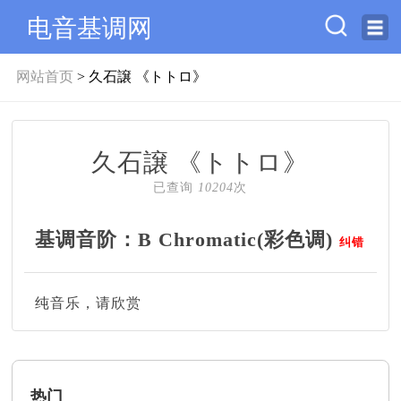
电音基调网
网站首页
> 久石譲 《トトロ》
久石譲 《トトロ》
已查询
10204
次
基调音阶：B Chromatic(彩色调)
纠错
纯音乐，请欣赏
热门