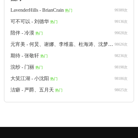
LavenderHills - BrianCrain
99389次
热门
可不可以 - 刘德华
99136次
热门
陪伴 - 冷漠
99028次
热门
元宵美 - 何炅、谢娜、李维嘉、杜海涛、沈梦辰、靳梦佳、李浩菲、马思超、刘承林、侯朋岩
98626次
期待 - 张敬轩
98236次
热门
浣纱 - 门丽
98198次
热门
大笑江湖 - 小沈阳
98186次
热门
洁癖 - 严爵、五月天
98025次
热门