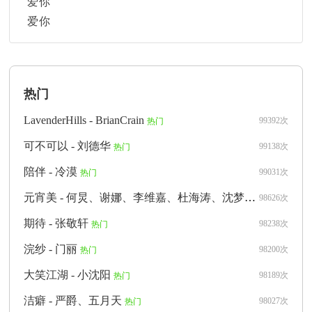
爱你
爱你
热门
LavenderHills - BrianCrain
99392次
热门
可不可以 - 刘德华
99138次
热门
陪伴 - 冷漠
99031次
热门
元宵美 - 何炅、谢娜、李维嘉、杜海涛、沈梦辰、靳梦佳、李浩菲、马思超、刘承林、侯朋岩
98626次
期待 - 张敬轩
98238次
热门
浣纱 - 门丽
98200次
热门
大笑江湖 - 小沈阳
98189次
热门
洁癖 - 严爵、五月天
98027次
热门